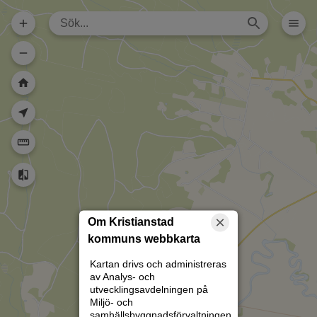
Dela karta (lång
url)
Dela karta
Skriv ut
Om kartan
Kristianstad
Rita
Om Kristianstad
kommuns webbkarta
Kartan drivs och administreras
av Analys- och
utvecklingsavdelningen på
Miljö- och
samhällsbyggnadsförvaltningen.