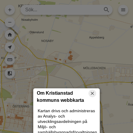
Dela karta (lång
url)
Dela karta
Skriv ut
Om kartan
Kristianstad
Rita
Om Kristianstad
kommuns webbkarta
Kartan drivs och administreras
av Analys- och
utvecklingsavdelningen på
Miljö- och
samhällsbyggnadsförvaltningen.