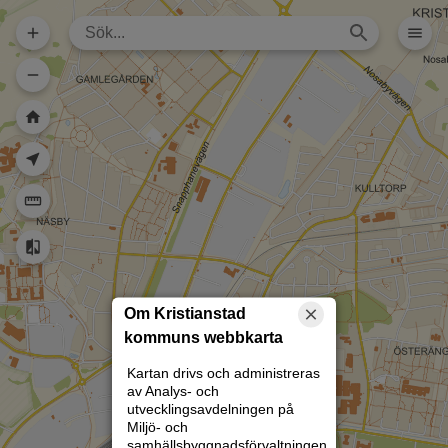
Dela karta (lång
url)
Dela karta
Skriv ut
Om kartan
Kristianstad
Rita
Om Kristianstad
kommuns webbkarta
Kartan drivs och administreras
av Analys- och
utvecklingsavdelningen på
Miljö- och
samhällsbyggnadsförvaltningen.