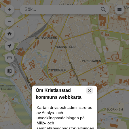
Dela karta (lång
url)
Dela karta
Skriv ut
Om kartan
Kristianstad
Rita
Om Kristianstad
kommuns webbkarta
Kartan drivs och administreras
av Analys- och
utvecklingsavdelningen på
Miljö- och
samhällsbyggnadsförvaltningen.