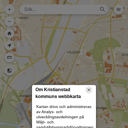
Dela karta (lång
url)
Dela karta
Skriv ut
Om kartan
Kristianstad
Rita
Om Kristianstad
kommuns webbkarta
Kartan drivs och administreras
av Analys- och
utvecklingsavdelningen på
Miljö- och
samhällsbyggnadsförvaltningen.