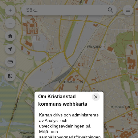
Dela karta (lång
url)
Dela karta
Skriv ut
Om kartan
Kristianstad
Rita
Om Kristianstad
kommuns webbkarta
Kartan drivs och administreras
av Analys- och
utvecklingsavdelningen på
Miljö- och
samhällsbyggnadsförvaltningen.