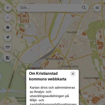
Dela karta (lång
url)
Dela karta
Skriv ut
Om kartan
Kristianstad
Rita
Om Kristianstad
kommuns webbkarta
Kartan drivs och administreras
av Analys- och
utvecklingsavdelningen på
Miljö- och
samhällsbyggnadsförvaltningen.