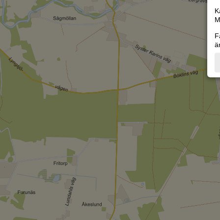
K
M
F
ä