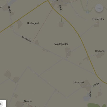
Dela karta (lång
url)
Dela karta
Skriv ut
Om kartan
Kristianstad
Rita