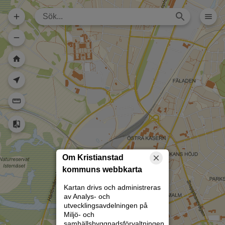
Dela karta (lång
url)
Dela karta
Skriv ut
Om kartan
Kristianstad
Rita
Om Kristianstad
kommuns webbkarta
Kartan drivs och administreras
av Analys- och
utvecklingsavdelningen på
Miljö- och
samhällsbyggnadsförvaltningen.