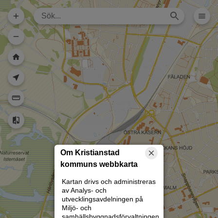
Dela karta (lång
url)
Dela karta
Skriv ut
Om kartan
Kristianstad
Rita
Om Kristianstad
kommuns webbkarta
Kartan drivs och administreras
av Analys- och
utvecklingsavdelningen på
Miljö- och
samhällsbyggnadsförvaltningen.