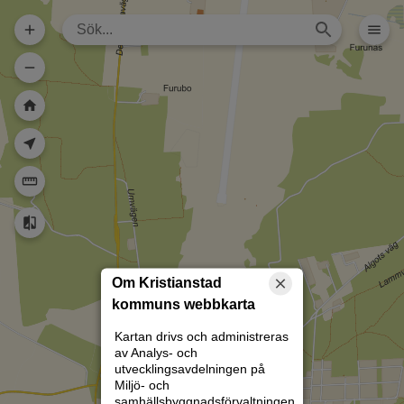
Dela karta (lång
url)
Dela karta
Skriv ut
Om kartan
Kristianstad
Rita
Om Kristianstad
kommuns webbkarta
Kartan drivs och administreras
av Analys- och
utvecklingsavdelningen på
Miljö- och
samhällsbyggnadsförvaltningen.