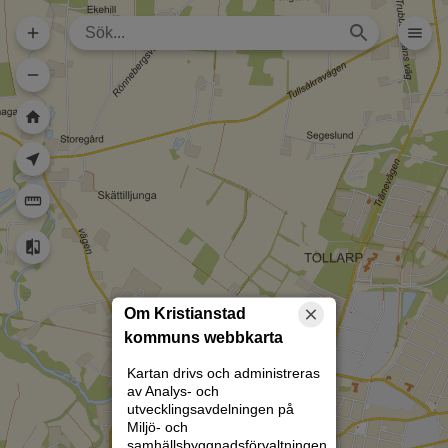
Dela karta (lång
url)
Dela karta
Skriv ut
Om kartan
Kristianstad
Rita
Om Kristianstad
kommuns webbkarta
Kartan drivs och administreras
av Analys- och
utvecklingsavdelningen på
Miljö- och
samhällsbyggnadsförvaltningen.