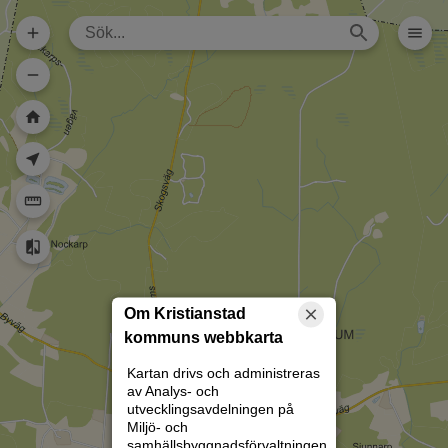
Dela karta (lång
url)
Dela karta
Skriv ut
Om kartan
Kristianstad
Rita
Om Kristianstad
kommuns webbkarta
Kartan drivs och administreras
av Analys- och
utvecklingsavdelningen på
Miljö- och
samhällsbyggnadsförvaltningen.