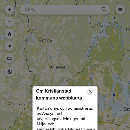
Dela karta (lång
url)
Dela karta
Skriv ut
Om kartan
Kristianstad
Rita
Om Kristianstad
kommuns webbkarta
Kartan drivs och administreras
av Analys- och
utvecklingsavdelningen på
Miljö- och
samhällsbyggnadsförvaltningen.