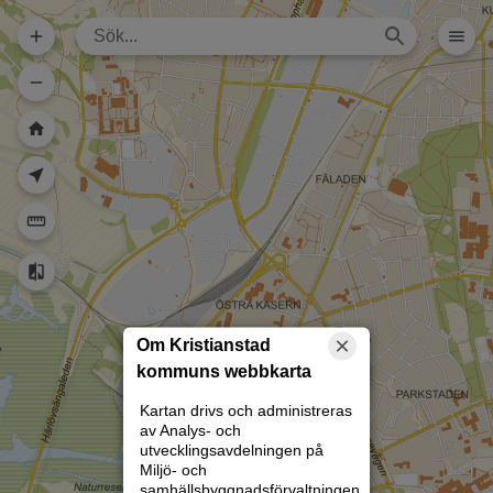
Dela karta (lång
url)
Dela karta
Skriv ut
Om kartan
Kristianstad
Rita
Om Kristianstad
kommuns webbkarta
Kartan drivs och administreras
av Analys- och
utvecklingsavdelningen på
Miljö- och
samhällsbyggnadsförvaltningen.