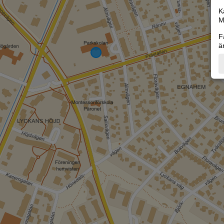
K
M
F
ä