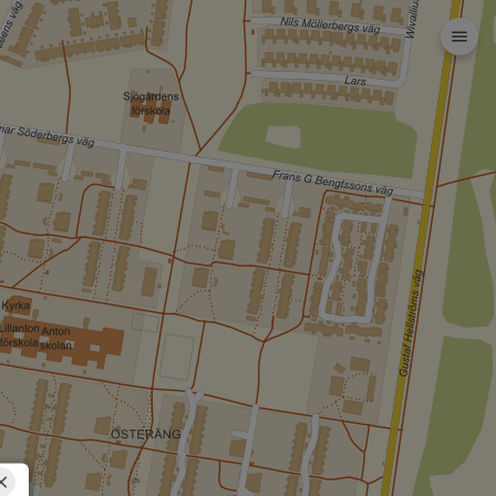
Dela karta (lång
url)
Dela karta
Skriv ut
Om kartan
Kristianstad
Rita